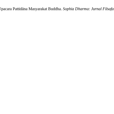
a Upacara Pattidāna Masyarakat Buddha.
Sophia Dharma: Jurnal Filsaf