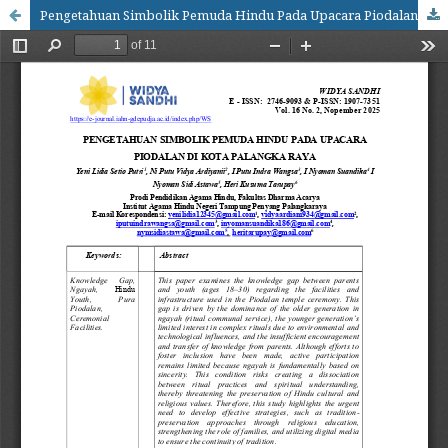
Pengetahuan Simbolik Pemuda Hindu Pada Upacara Piodalan Di Kota Palangka Raya