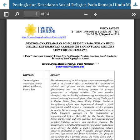
Peningkatan Kesadaran Sosial-Religius Pada Remaja Hindu Melalui Keterlibatan Akademisi Di Banjar Buana Sari Desa Stowe Brang, Sumbawa