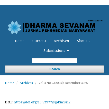
Home
Current
Archives
About
Submissions
Search
Home
/
Archives
/
Vol 4 No 2 (2025): Desember 2025
DOI:
https://doi.org/10.53977/sjpkm.v4i2