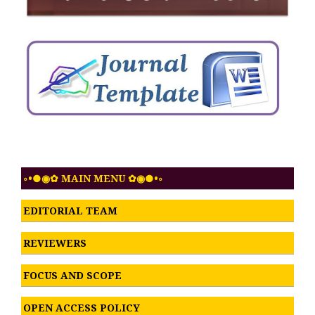
◦•●◉✿ MAIN MENU ✿◉●•◦
EDITORIAL TEAM
REVIEWERS
FOCUS AND SCOPE
OPEN ACCESS POLICY