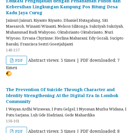
Edukasi Penghijauan dengan Penanaman Pohon dan
Kebersihan Lingkungan Kampung Pos Bitung Desa
Kadu Jaya Curug
Jainuri Jainuri, Riyanto Riyanto, Dhaniel Hutagalung, Siti
Maesaroh, Winanti Winanti, Nelson Silitonga, Sukriyah Sukriyah,
Muhammad Rudi Wahyono, Oktabrianto Oktabrianto, Nuri
Wiyono, Ervana Chyrinne; Herlina Maharani; Edy Gozali, Sucipto
Basuki, Francisca Sestri Goestjahjanti
148-157
Abstract views: 5 times | PDF downloaded: 7
PDF
times
The Prevention Of Suicide Through Character and
Identity Strengthening At the Digital Era In Lombok
Community
I Wayan Ardhi Wirawan, I Putu Gelgel, I Nyoman Murba Widana, I
Putu Sarjana, Luh Gde Hadriani, Gede Mahardika
158-161
Abstract views: 3 times | PDF downloaded: 8
PDF