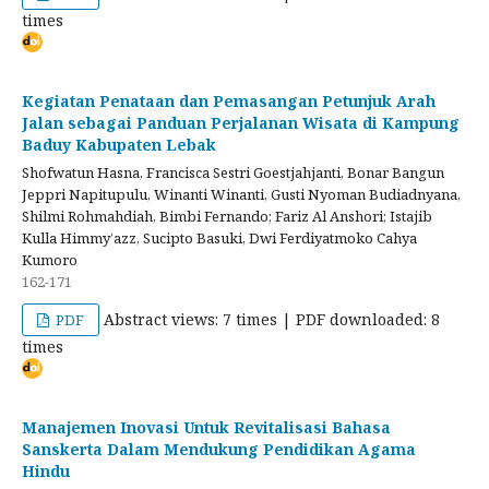
times
Kegiatan Penataan dan Pemasangan Petunjuk Arah
Jalan sebagai Panduan Perjalanan Wisata di Kampung
Baduy Kabupaten Lebak
Shofwatun Hasna, Francisca Sestri Goestjahjanti, Bonar Bangun
Jeppri Napitupulu, Winanti Winanti, Gusti Nyoman Budiadnyana,
Shilmi Rohmahdiah, Bimbi Fernando; Fariz Al Anshori; Istajib
Kulla Himmy’azz, Sucipto Basuki, Dwi Ferdiyatmoko Cahya
Kumoro
162-171
Abstract views: 7 times | PDF downloaded: 8
PDF
times
Manajemen Inovasi Untuk Revitalisasi Bahasa
Sanskerta Dalam Mendukung Pendidikan Agama
Hindu