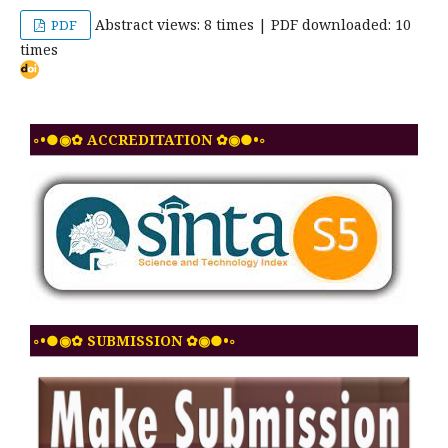
Abstract views: 8 times | PDF downloaded: 10
PDF
times
◦•●◉✿ ACCREDITATION ✿◉●•◦
◦•●◉✿ SUBMISSION ✿◉●•◦