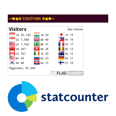
◦•●◉✿ VISITORS ✿◉●•◦