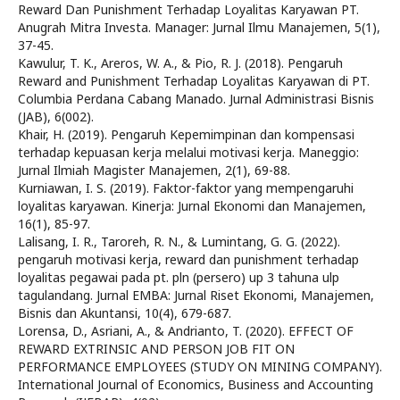
Reward Dan Punishment Terhadap Loyalitas Karyawan PT.
Anugrah Mitra Investa. Manager: Jurnal Ilmu Manajemen, 5(1),
37-45.
Kawulur, T. K., Areros, W. A., & Pio, R. J. (2018). Pengaruh
Reward and Punishment Terhadap Loyalitas Karyawan di PT.
Columbia Perdana Cabang Manado. Jurnal Administrasi Bisnis
(JAB), 6(002).
Khair, H. (2019). Pengaruh Kepemimpinan dan kompensasi
terhadap kepuasan kerja melalui motivasi kerja. Maneggio:
Jurnal Ilmiah Magister Manajemen, 2(1), 69-88.
Kurniawan, I. S. (2019). Faktor-faktor yang mempengaruhi
loyalitas karyawan. Kinerja: Jurnal Ekonomi dan Manajemen,
16(1), 85-97.
Lalisang, I. R., Taroreh, R. N., & Lumintang, G. G. (2022).
pengaruh motivasi kerja, reward dan punishment terhadap
loyalitas pegawai pada pt. pln (persero) up 3 tahuna ulp
tagulandang. Jurnal EMBA: Jurnal Riset Ekonomi, Manajemen,
Bisnis dan Akuntansi, 10(4), 679-687.
Lorensa, D., Asriani, A., & Andrianto, T. (2020). EFFECT OF
REWARD EXTRINSIC AND PERSON JOB FIT ON
PERFORMANCE EMPLOYEES (STUDY ON MINING COMPANY).
International Journal of Economics, Business and Accounting