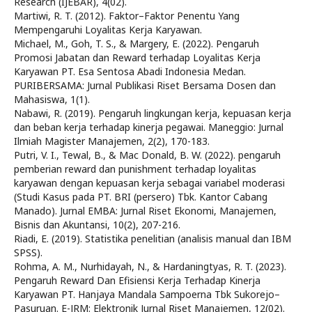
Research (IJEBAR), 4(02).
Martiwi, R. T. (2012). Faktor–Faktor Penentu Yang
Mempengaruhi Loyalitas Kerja Karyawan.
Michael, M., Goh, T. S., & Margery, E. (2022). Pengaruh
Promosi Jabatan dan Reward terhadap Loyalitas Kerja
Karyawan PT. Esa Sentosa Abadi Indonesia Medan.
PURIBERSAMA: Jurnal Publikasi Riset Bersama Dosen dan
Mahasiswa, 1(1).
Nabawi, R. (2019). Pengaruh lingkungan kerja, kepuasan kerja
dan beban kerja terhadap kinerja pegawai. Maneggio: Jurnal
Ilmiah Magister Manajemen, 2(2), 170-183.
Putri, V. I., Tewal, B., & Mac Donald, B. W. (2022). pengaruh
pemberian reward dan punishment terhadap loyalitas
karyawan dengan kepuasan kerja sebagai variabel moderasi
(Studi Kasus pada PT. BRI (persero) Tbk. Kantor Cabang
Manado). Jurnal EMBA: Jurnal Riset Ekonomi, Manajemen,
Bisnis dan Akuntansi, 10(2), 207-216.
Riadi, E. (2019). Statistika penelitian (analisis manual dan IBM
SPSS).
Rohma, A. M., Nurhidayah, N., & Hardaningtyas, R. T. (2023).
Pengaruh Reward Dan Efisiensi Kerja Terhadap Kinerja
Karyawan PT. Hanjaya Mandala Sampoerna Tbk Sukorejo–
Pasuruan. E-JRM: Elektronik Jurnal Riset Manajemen, 12(02).