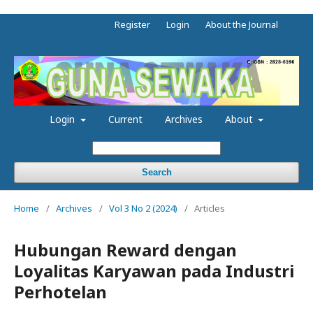
Register
Login
About the Journal
Login
Current
Archives
About
Search
Home
/
Archives
/
Vol 3 No 2 (2024)
/
Articles
Hubungan Reward dengan
Loyalitas Karyawan pada Industri
Perhotelan