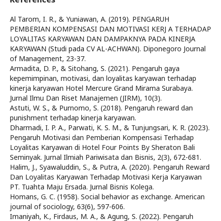
Al Tarom, I. R., & Yuniawan, A. (2019). PENGARUH
PEMBERIAN KOMPENSASI DAN MOTIVASI KERJ A TERHADAP
LOYALITAS KARYAWAN DAN DAMPAKNYA PADA KINERJA
KARYAWAN (Studi pada CV AL-ACHWAN). Diponegoro Journal
of Management, 23-37.
Armadita, D. P., & Sitohang, S. (2021). Pengaruh gaya
kepemimpinan, motivasi, dan loyalitas karyawan terhadap
kinerja karyawan Hotel Mercure Grand Mirama Surabaya.
Jurnal Ilmu Dan Riset Manajemen (JIRM), 10(3).
Astuti, W. S., & Purnomo, S. (2018). Pengaruh reward dan
punishment terhadap kinerja karyawan.
Dharmadi, I. P. A., Parwati, K. S. M., & Tunjungsari, K. R. (2023).
Pengaruh Motivasi dan Pemberian Kompensasi Terhadap
Loyalitas Karyawan di Hotel Four Points By Sheraton Bali
Seminyak. Jurnal Ilmiah Pariwisata dan Bisnis, 2(3), 672-681.
Halim, J., Syawaluddin, S., & Putra, A. (2020). Pengaruh Reward
Dan Loyalitas Karyawan Terhadap Motivasi Kerja Karyawan
PT. Tuahta Maju Ersada. Jurnal Bisnis Kolega.
Homans, G. C. (1958). Social behavior as exchange. American
journal of sociology, 63(6), 597-606.
Imaniyah, K., Firdaus, M. A., & Agung, S. (2022). Pengaruh