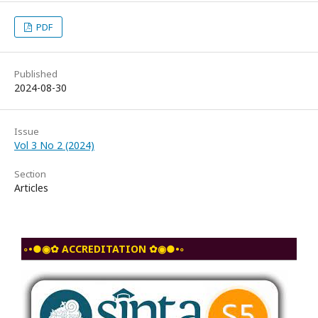
PDF
Published
2024-08-30
Issue
Vol 3 No 2 (2024)
Section
Articles
◦•●◉✿ ACCREDITATION ✿◉●•◦