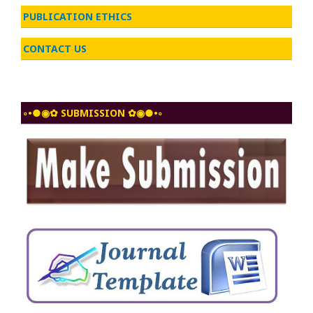
PUBLICATION ETHICS
CONTACT US
◦•●◉✿ SUBMISSION ✿◉●•◦