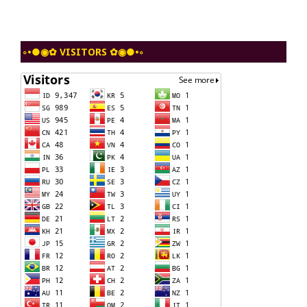
◦•●◉✿ VISITORS ✿◉●•◦