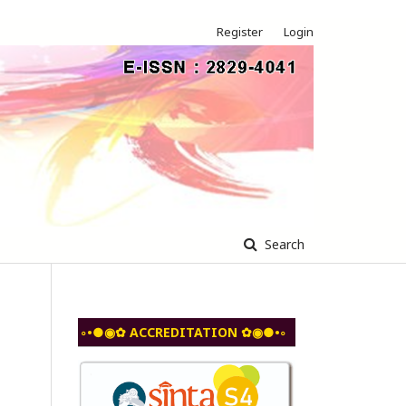
Register
Login
Search
◦•●◉✿ ACCREDITATION ✿◉●•◦