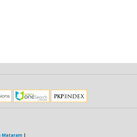
ja Mataram
|