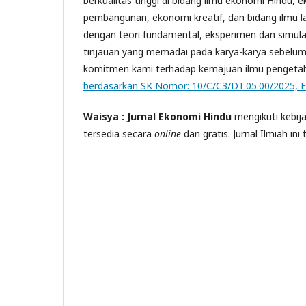
berkualitas tinggi di bidang ilmu ekonomi Hindu
pembangunan, ekonomi kreatif, dan bidang ilmu la
dengan teori fundamental, eksperimen dan simulas
tinjauan yang memadai pada karya-karya sebelumn
komitmen kami terhadap kemajuan ilmu pengetahu
berdasarkan SK Nomor: 10/C/C3/DT.05.00/2025, 
Waisya
: Jurnal
Ekonomi Hindu
mengikuti kebij
tersedia secara
online
dan gratis. Jurnal Ilmiah ini