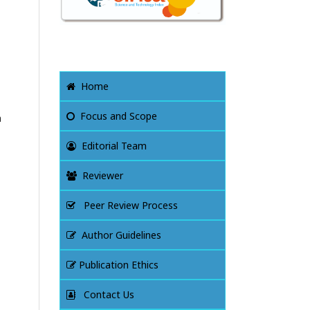
Home
Focus and Scope
n
Editorial Team
Reviewer
Peer Review Process
Author Guidelines
Publication Ethics
Contact Us