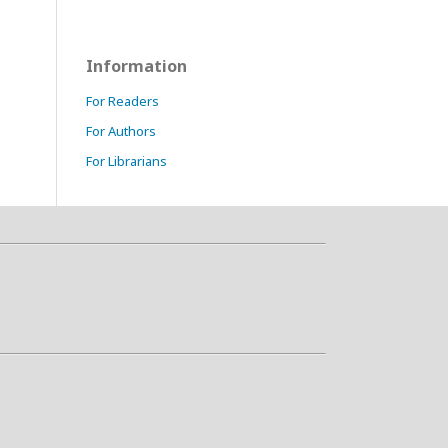
Information
For Readers
For Authors
For Librarians