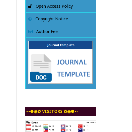
Open Access Policy
Copyright Notice
Author Fee
◦•●◉✿ VISITORS ✿◉●•◦