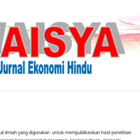
nal ilmiah yang digunakan untuk mempublikasikan hasil penelitian