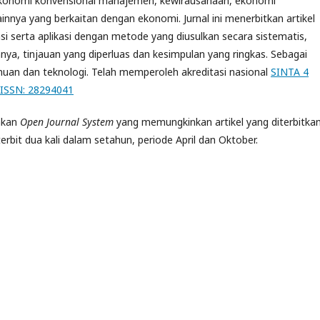
, ekonomi konvensional manajemen, kewirausahaan, ekonomi
innya yang berkaitan dengan ekonomi. Jurnal ini menerbitkan artikel
i serta aplikasi dengan metode yang diusulkan secara sistematis,
ya, tinjauan yang diperluas dan kesimpulan yang ringkas. Sebagai
an dan teknologi. Telah memperoleh akreditasi nasional
SINTA 4
EISSN: 28294041
akan
Open Journal System
yang memungkinkan artikel yang diterbitka
 terbit dua kali dalam setahun, periode April dan Oktober.