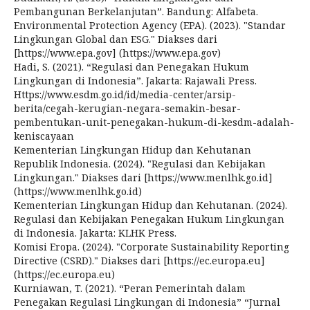
Pembangunan Berkelanjutan”. Bandung: Alfabeta.
Environmental Protection Agency (EPA). (2023). "Standar
Lingkungan Global dan ESG." Diakses dari
[https://www.epa.gov] (https://www.epa.gov)
Hadi, S. (2021). “Regulasi dan Penegakan Hukum
Lingkungan di Indonesia”. Jakarta: Rajawali Press.
Https://www.esdm.go.id/id/media-center/arsip-
berita/cegah-kerugian-negara-semakin-besar-
pembentukan-unit-penegakan-hukum-di-kesdm-adalah-
keniscayaan
Kementerian Lingkungan Hidup dan Kehutanan
Republik Indonesia. (2024). "Regulasi dan Kebijakan
Lingkungan." Diakses dari [https://www.menlhk.go.id]
(https://www.menlhk.go.id)
Kementerian Lingkungan Hidup dan Kehutanan. (2024).
Regulasi dan Kebijakan Penegakan Hukum Lingkungan
di Indonesia. Jakarta: KLHK Press.
Komisi Eropa. (2024). "Corporate Sustainability Reporting
Directive (CSRD)." Diakses dari [https://ec.europa.eu]
(https://ec.europa.eu)
Kurniawan, T. (2021). “Peran Pemerintah dalam
Penegakan Regulasi Lingkungan di Indonesia” “Jurnal