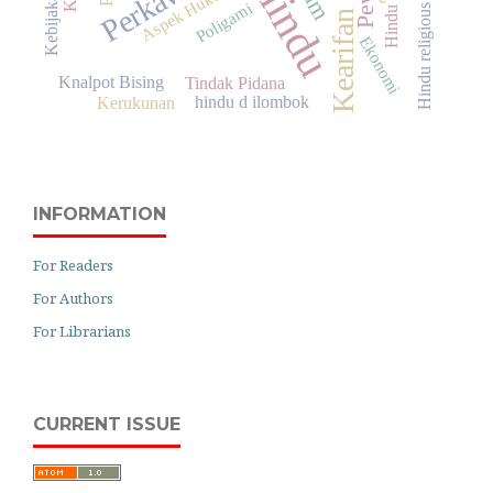
Hindu religious ceremonies
Kearifan Lokal
Aspek Hukum
Poligami
Hindu
Ekonomi
Knalpot Bising
Tindak Pidana
hindu d ilombok
Kerukunan
INFORMATION
For Readers
For Authors
For Librarians
CURRENT ISSUE