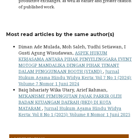
productive exchanges, as well as earlier and greater citation
of published work.
Most read articles by the same author(s)
Diman Ade Mulada, Moh Saleh, Yudhi Setiawan, I
Gusti Agung Wisudawan,
ASPEK HUKUM
KERJASAMA ANTARA PIHAK PENYELENGGARA EVENT
MOTOGP MANDALIKA DENGAN PIHAK TENANT
DALAM PENGGUNAAN BOOTH (STAND)
,
Jurnal
Hukum Agama Hindu Widya Kerta: Vol 7 No 1 (2024):
Volume 7 Nomor 1 Juni 2024
Baiq Ishariaty Wika Utary, Arief Rahman,
MEKANISME PEMUNGUTAN PAJAK PARKIR OLEH
BADAN KEUANGAN DAERAH (BKD) DI KOTA
MATARAM
,
Jurnal Hukum Agama Hindu Widya
Kerta: Vol 8 No 1 (2025): Volume 8 Nomor 1 Juni 2025