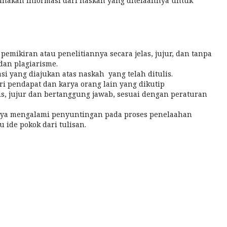
unakan informasi dari naskah yang ditelaahnya untuk
emikiran atau penelitiannya secara jelas, jujur, dan tanpa
a dan plagiarisme.
i yang diajukan atas naskah yang telah ditulis.
i pendapat dan karya orang lain yang dikutip
is, jujur dan bertanggung jawab, sesuai dengan peraturan
hnya mengalami penyuntingan pada proses penelaahan
ide pokok dari tulisan.