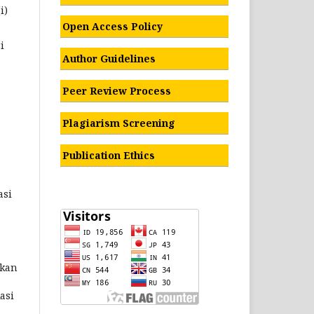
i)
Open Access Policy
i
Author Guidelines
Peer Review Process
Plagiarism Screening
Publication Ethics
asi
skan
asi