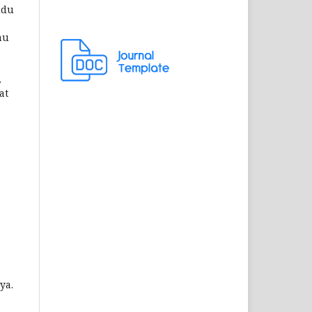
ndu
au
.
at
ya.