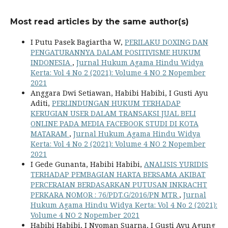
Most read articles by the same author(s)
I Putu Pasek Bagiartha W,
PERILAKU DOXING DAN
PENGATURANNYA DALAM POSITIVISME HUKUM
INDONESIA
,
Jurnal Hukum Agama Hindu Widya
Kerta: Vol 4 No 2 (2021): Volume 4 NO 2 Nopember
2021
Anggara Dwi Setiawan, Habibi Habibi, I Gusti Ayu
Aditi,
PERLINDUNGAN HUKUM TERHADAP
KERUGIAN USER DALAM TRANSAKSI JUAL BELI
ONLINE PADA MEDIA FACEBOOK STUDI DI KOTA
MATARAM
,
Jurnal Hukum Agama Hindu Widya
Kerta: Vol 4 No 2 (2021): Volume 4 NO 2 Nopember
2021
I Gede Gunanta, Habibi Habibi,
ANALISIS YURIDIS
TERHADAP PEMBAGIAN HARTA BERSAMA AKIBAT
PERCERAIAN BERDASARKAN PUTUSAN INKRACHT
PERKARA NOMOR : 76/PDT.G/2016/PN MTR
,
Jurnal
Hukum Agama Hindu Widya Kerta: Vol 4 No 2 (2021):
Volume 4 NO 2 Nopember 2021
Habibi Habibi, I Nyoman Suarna, I Gusti Ayu Agung