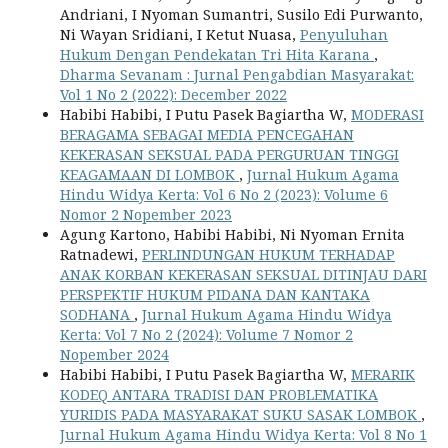
Andriani, I Nyoman Sumantri, Susilo Edi Purwanto,
Ni Wayan Sridiani, I Ketut Nuasa,
Penyuluhan
Hukum Dengan Pendekatan Tri Hita Karana
,
Dharma Sevanam : Jurnal Pengabdian Masyarakat:
Vol 1 No 2 (2022): December 2022
Habibi Habibi, I Putu Pasek Bagiartha W,
MODERASI
BERAGAMA SEBAGAI MEDIA PENCEGAHAN
KEKERASAN SEKSUAL PADA PERGURUAN TINGGI
KEAGAMAAN DI LOMBOK
,
Jurnal Hukum Agama
Hindu Widya Kerta: Vol 6 No 2 (2023): Volume 6
Nomor 2 Nopember 2023
Agung Kartono, Habibi Habibi, Ni Nyoman Ernita
Ratnadewi,
PERLINDUNGAN HUKUM TERHADAP
ANAK KORBAN KEKERASAN SEKSUAL DITINJAU DARI
PERSPEKTIF HUKUM PIDANA DAN KANTAKA
SODHANA
,
Jurnal Hukum Agama Hindu Widya
Kerta: Vol 7 No 2 (2024): Volume 7 Nomor 2
Nopember 2024
Habibi Habibi, I Putu Pasek Bagiartha W,
MERARIK
KODEQ ANTARA TRADISI DAN PROBLEMATIKA
YURIDIS PADA MASYARAKAT SUKU SASAK LOMBOK
,
Jurnal Hukum Agama Hindu Widya Kerta: Vol 8 No 1